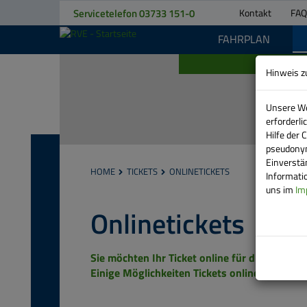
Servicetelefon
03733 151-0
Kontakt
FAQ
FAHRPLAN
Automatische
Bilder-
Hinweis z
Show
stoppen
Unsere We
erforderl
Hilfe der 
KONTAKT
pseudonym
Einverstä
HOME
TICKETS
ONLINETICKETS
Informatio
TELEFON
uns im
Im
STANDORTE
Onlinetickets
ANSPRECHPARTNER
Sie möchten Ihr Ticket online für die Darst
RVE
Einige Möglichkeiten Tickets online zu erwerb
BEWEGT
FAHRPLANÄNDERUNGEN