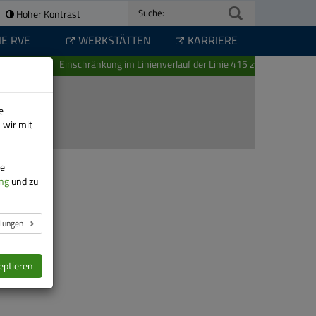
Hoher Kontrast
Suche:
IE RVE
WERKSTÄTTEN
KARRIERE
Einschränkung im Linienverlauf der Linie 415 zwischen Schwarze
e
 wir mit
re
ng
und zu
llungen
eptieren