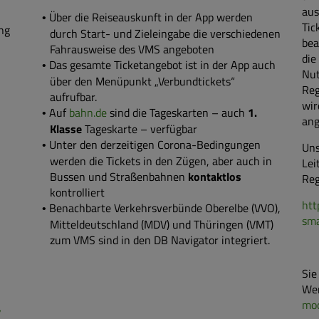
aus
Über die Reiseauskunft in der App werden
Tic
ung
durch Start- und Zieleingabe die verschiedenen
bea
Fahrausweise des VMS angeboten
die
Das gesamte Ticketangebot ist in der App auch
Nut
über den Menüpunkt „Verbundtickets“
Reg
aufrufbar.
wir
Auf
bahn.de
sind die Tageskarten – auch
1.
ang
Klasse
Tageskarte – verfügbar
Unter den derzeitigen Corona-Bedingungen
Uns
werden die Tickets in den Zügen, aber auch in
Lei
Bussen und Straßenbahnen
kontaktlos
Reg
kontrolliert
htt
Benachbarte Verkehrsverbünde Oberelbe (VVO),
sm
Mitteldeutschland (MDV) und Thüringen (VMT)
zum VMS sind in den DB Navigator integriert.
Sie
Wen
mo
/