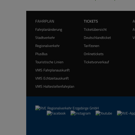
FAHRPLAN
TICKETS
Fahrplanänderung
Ticketübersicht
A
Stadtverkehr
Deutschlandticket
V
Regionalverkehr
Tarifzonen
PlusBus
Onlinetickets
Touristische Linien
Ticketvorverkauf
VMS Fahrplanauskunft
VMS Echtzeitauskunft
VMS Haltestellenfahrplan