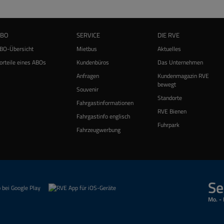
ABO
SERVICE
DIE RVE
BO-Übersicht
Mietbus
Aktuelles
orteile eines ABOs
Kundenbüros
Das Unternehmen
Anfragen
Kundenmagazin RVE
bewegt
Souvenir
Standorte
Fahrgastinformationen
RVE Bienen
Fahrgastinfo englisch
Fuhrpark
Fahrzeugwerbung
Se
Mo. - 