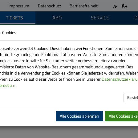
A+
Impressum
Datenschutz
Barrierefreiheit
A-
TICKETS
ABO
SERVICE
D
u Cookies
bseite verwendet Cookies. Diese haben zwei Funktionen: Zum einen sind si
ich für die grundlegende Funktionalität unserer Website. Zum anderen können
Cookies unsere Inhalte für Sie immer weiter verbessern. Hierzu werden
isierte Daten von Website-Besuchern gesammelt und ausgewertet. Das
ndnis in die Verwendung der Cookies können Sie jederzeit widerrufen. Weite
nen zu Cookies auf dieser Website finden Sie in unserer
Datenschutzerkläru
pressum
.
Einste
ellung auf Ihrem Smartphone erwerben?
Alle Cookies ablehnen
Alle Cookies akz
en finden Sie hier im Überblick: