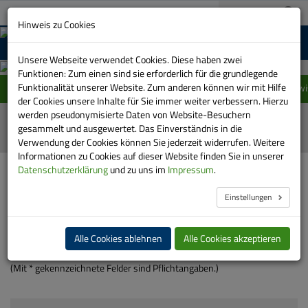
A+
03733 151-0
A-
Suche:
Hinweis zu Cookies
MENU
Unsere Webseite verwendet Cookies. Diese haben zwei
Funktionen: Zum einen sind sie erforderlich für die grundlegende
Funktionalität unserer Website. Zum anderen können wir mit Hilfe
Einschränkung im Linienverlauf der Linie 415 zwi
der Cookies unsere Inhalte für Sie immer weiter verbessern. Hierzu
werden pseudonymisierte Daten von Website-Besuchern
gesammelt und ausgewertet. Das Einverständnis in die
Verwendung der Cookies können Sie jederzeit widerrufen. Weitere
Informationen zu Cookies auf dieser Website finden Sie in unserer
HOME
SERVICE
ANFRAGEN
FUNDSACHEN
Datenschutzerklärung
und zu uns im
Impressum
.
Einstellungen
Ihre Anfrage an uns
Alle Cookies ablehnen
Alle Cookies akzeptieren
Wir bitten um Verständnis, dass Anfragen nur wochentags
beantwortet werden können.
(Mit * gekennzeichnete Felder sind Pflichtangaben.)