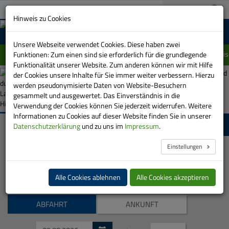
A+
03733 151-0
A-
Suche:
Hinweis zu Cookies
MENU
Unsere Webseite verwendet Cookies. Diese haben zwei
Einschränkung im Linienverlauf der Linie 415 zwis
Funktionen: Zum einen sind sie erforderlich für die grundlegende
Funktionalität unserer Website. Zum anderen können wir mit Hilfe
der Cookies unsere Inhalte für Sie immer weiter verbessern. Hierzu
Fahrpläne im Stadt-
werden pseudonymisierte Daten von Website-Besuchern
und Regionalverkehr
gesammelt und ausgewertet. Das Einverständnis in die
Verwendung der Cookies können Sie jederzeit widerrufen. Weitere
Automatische
Informationen zu Cookies auf dieser Website finden Sie in unserer
Bilder-
Fahrplanauskunft
Echtzeitauskunft
Fahrplanänderungen
Datenschutzerklärung
und zu uns im
Impressum
.
Show
stoppen
Einstellungen
A
Alle Cookies ablehnen
Alle Cookies akzeptieren
B
ABFAHRT
ANKUNFT