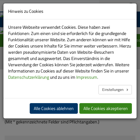
A+
03733 151-0
A-
Suche:
Hinweis zu Cookies
MENU
Unsere Webseite verwendet Cookies. Diese haben zwei
Funktionen: Zum einen sind sie erforderlich für die grundlegende
Funktionalität unserer Website. Zum anderen können wir mit Hilfe
Einschränkung im Linienverlauf der Linie 415 zwisc
der Cookies unsere Inhalte für Sie immer weiter verbessern. Hierzu
werden pseudonymisierte Daten von Website-Besuchern
gesammelt und ausgewertet. Das Einverständnis in die
Verwendung der Cookies können Sie jederzeit widerrufen. Weitere
Informationen zu Cookies auf dieser Website finden Sie in unserer
HOME
SERVICE
ANFRAGEN
MIETBUSVERKEHR
Datenschutzerklärung
und zu uns im
Impressum
.
Einstellungen
Ihre Anfrage an uns
Alle Cookies ablehnen
Alle Cookies akzeptieren
Wir bitten um Verständnis, dass Anfragen nur wochentags
beantwortet werden können.
(Mit * gekennzeichnete Felder sind Pflichtangaben.)