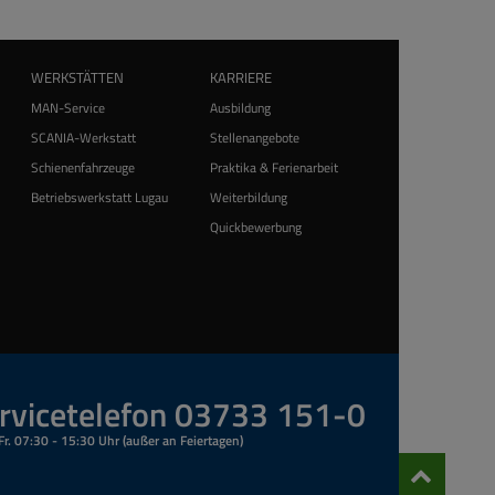
emitarbeiter in den Kundenbüros vor Ort
WERKSTÄTTEN
KARRIERE
MAN-Service
Ausbildung
SCANIA-Werkstatt
Stellenangebote
Schienenfahrzeuge
Praktika & Ferienarbeit
Betriebswerkstatt Lugau
Weiterbildung
Quickbewerbung
Sie das SeniorenTicket Partner in Frage.
rvicetelefon 03733 151-0
Fr. 07:30 - 15:30 Uhr (außer an Feiertagen)
Nach
oben