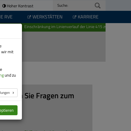
Hoher Kontrast
Suche:
IE RVE
WERKSTÄTTEN
KARRIERE
Einschränkung im Linienverlauf der Linie 415 zwischen Schwarze
e
 wir mit
re
ng
und zu
llungen
Haben Sie Fragen zum
Abo?
eptieren