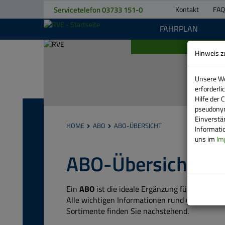
Servicetelefon
03733 151-0
Kontakt
FAQ
FAHRPLAN
Hinweis z
Unsere We
erforderl
Hilfe der 
KONTAKT
pseudonym
Einverstä
HOME
ABO
ABO-ÜBERSICHT
Informatio
TELEFON
uns im
Im
STANDORTE
ABO-Übersicht
ANSPRECHPARTNER
Ein
ABO
ist die ideale Ergänzung für Vielfahr
RVE
Alle wichtigen Informationen rund um ein Abo
Sortimente finden Sie nachstehend.
BEWEGT
FAHRPLANÄNDERUNGEN