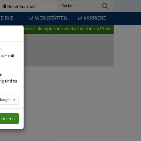
Hoher Kontrast
Suche:
IE RVE
WERKSTÄTTEN
KARRIERE
Einschränkung im Linienverlauf der Linie 415 zwischen Schwarzenber
e
 wir mit
re
ng
und zu
llungen
eptieren