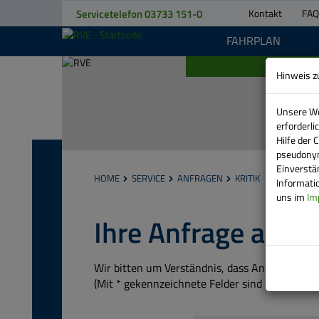
Servicetelefon
03733 151-0
Kontakt
FAQ
FAHRPLAN
Hinweis z
Unsere We
erforderl
Hilfe der 
KONTAKT
pseudonym
Einverstä
HOME
SERVICE
ANFRAGEN
KRITIK
Informatio
TELEFON
uns im
Im
STANDORTE
Ihre Anfrage an u
ANSPRECHPARTNER
Wir bitten um Verständnis, dass Anfragen nu
RVE
(Mit * gekennzeichnete Felder sind Pflichtanga
BEWEGT
FAHRPLANÄNDERUNGEN