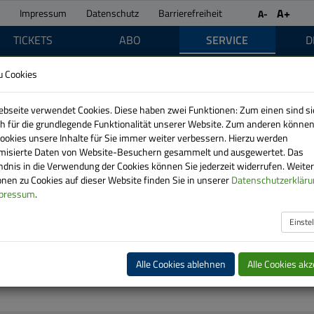
A+
Impressum
Datenschutz
Barrierefreiheit
A-
TICKETS
ABO
SERVICE
D
u Cookies
bseite verwendet Cookies. Diese haben zwei Funktionen: Zum einen sind si
ich für die grundlegende Funktionalität unserer Website. Zum anderen können
Cookies unsere Inhalte für Sie immer weiter verbessern. Hierzu werden
isierte Daten von Website-Besuchern gesammelt und ausgewertet. Das
ndnis in die Verwendung der Cookies können Sie jederzeit widerrufen. Weite
nen zu Cookies auf dieser Website finden Sie in unserer
Datenschutzerkläru
pressum
.
ns
Einste
r wochentags beantwortet werden können.
Alle Cookies ablehnen
Alle Cookies akz
ben.)