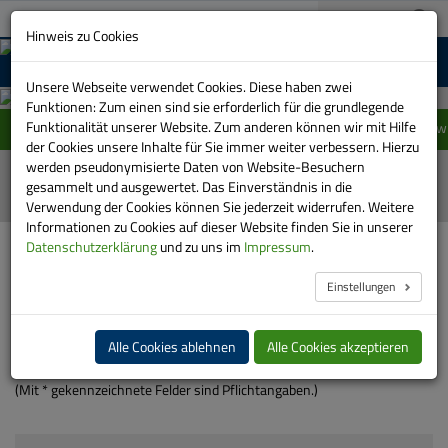
A+
03733 151-0
A-
Suche:
Hinweis zu Cookies
MENU
Unsere Webseite verwendet Cookies. Diese haben zwei
Funktionen: Zum einen sind sie erforderlich für die grundlegende
Funktionalität unserer Website. Zum anderen können wir mit Hilfe
Einschränkung im Linienverlauf der Linie 415 zwi
der Cookies unsere Inhalte für Sie immer weiter verbessern. Hierzu
werden pseudonymisierte Daten von Website-Besuchern
gesammelt und ausgewertet. Das Einverständnis in die
Verwendung der Cookies können Sie jederzeit widerrufen. Weitere
Informationen zu Cookies auf dieser Website finden Sie in unserer
HOME
SERVICE
ANFRAGEN
SOUVENIRS
Datenschutzerklärung
und zu uns im
Impressum
.
Einstellungen
Ihre Anfrage an uns
Alle Cookies ablehnen
Alle Cookies akzeptieren
Wir bitten um Verständnis, dass Anfragen nur wochentags
beantwortet werden können.
(Mit * gekennzeichnete Felder sind Pflichtangaben.)