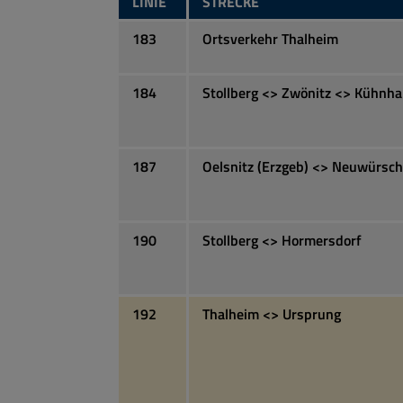
LINIE
STRECKE
183
Ortsverkehr Thalheim
184
Stollberg <> Zwönitz <> Kühnha
187
Oelsnitz (Erzgeb) <> Neuwürsch
190
Stollberg <> Hormersdorf
192
Thalheim <> Ursprung