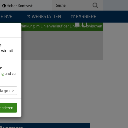
Hoher Kontrast
Suche:
IE RVE
WERKSTÄTTEN
KARRIERE
hränkung im Linienverlauf der Linie 415 zwischen Schwarzenberg und Laute
e
 wir mit
re
ng
und zu
llungen
eptieren