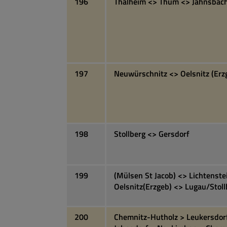
196
Thalheim <> Thum <> Jahnsbac
197
Neuwürschnitz <> Oelsnitz (Erz
198
Stollberg <> Gersdorf
199
(Mülsen St Jacob) <> Lichtenste
Oelsnitz(Erzgeb) <> Lugau/Stoll
200
Chemnitz-Hutholz > Leukersdor