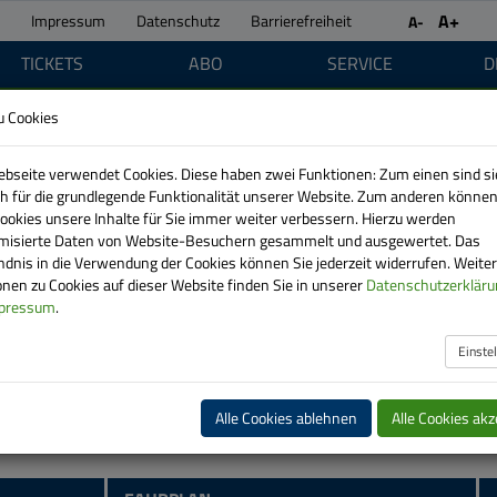
A+
Impressum
Datenschutz
Barrierefreiheit
A-
TICKETS
ABO
SERVICE
D
Einsc
u Cookies
bseite verwendet Cookies. Diese haben zwei Funktionen: Zum einen sind si
ich für die grundlegende Funktionalität unserer Website. Zum anderen können
Cookies unsere Inhalte für Sie immer weiter verbessern. Hierzu werden
isierte Daten von Website-Besuchern gesammelt und ausgewertet. Das
ndnis in die Verwendung der Cookies können Sie jederzeit widerrufen. Weite
nen zu Cookies auf dieser Website finden Sie in unserer
Datenschutzerkläru
pressum
.
lverkehr
Einste
Alle Cookies ablehnen
Alle Cookies akz