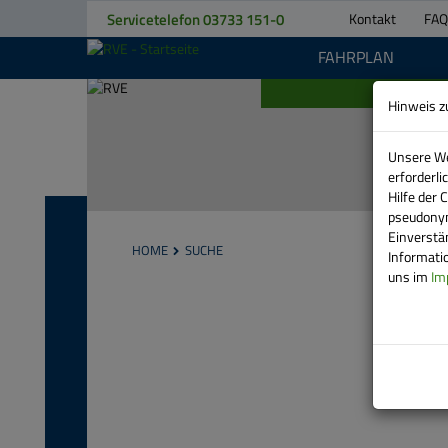
Servicetelefon
03733 151-0
Kontakt
FAQ
FAHRPLAN
Hinweis z
Unsere We
erforderl
Hilfe der 
KONTAKT
pseudonym
Einverstä
HOME
SUCHE
Informatio
TELEFON
uns im
Im
STANDORTE
ANSPRECHPARTNER
RVE
BEWEGT
FAHRPLANÄNDERUNGEN