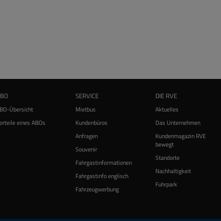
ABO
SERVICE
DIE RVE
BO-Übersicht
Mietbus
Aktuelles
orteile eines ABOs
Kundenbüros
Das Unternehmen
Anfragen
Kundenmagazin RVE
bewegt
Souvenir
Standorte
Fahrgastinformationen
Nachhaltigkeit
Fahrgastinfo englisch
Fuhrpark
Fahrzeugwerbung