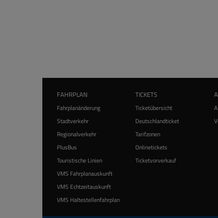
FAHRPLAN
TICKETS
Fahrplanänderung
Ticketübersicht
A
Stadtverkehr
Deutschlandticket
V
Regionalverkehr
Tarifzonen
PlusBus
Onlinetickets
Touristische Linien
Ticketvorverkauf
VMS Fahrplanauskunft
VMS Echtzeitauskunft
VMS Haltestellenfahrplan