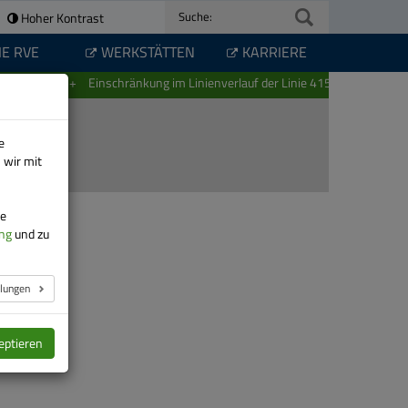
Hoher Kontrast
Suche:
IE RVE
WERKSTÄTTEN
KARRIERE
Einschränkung im Linienverlauf der Linie 415 zwischen Schw
e
 wir mit
re
ng
und zu
llungen
eptieren