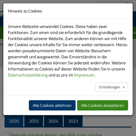
A+
03733 151-0
A-
Suche:
Hinweis zu Cookies
MENU
Unsere Webseite verwendet Cookies. Diese haben zwei
Einschränkung im Linienverlauf der Linie 415 z
Funktionen: Zum einen sind sie erforderlich für die grundlegende
Funktionalität unserer Website. Zum anderen können wir mit Hilfe
der Cookies unsere Inhalte für Sie immer weiter verbessern. Hierzu
Automatische
werden pseudonymisierte Daten von Website-Besuchern
Bilder-
gesammelt und ausgewertet. Das Einverständnis in die
Show
Verwendung der Cookies können Sie jederzeit widerrufen. Weitere
stoppen
Informationen zu Cookies auf dieser Website finden Sie in unserer
HOME
DIE RVE
KUNDENMAGAZIN RVE BEWEGT
Datenschutzerklärung
und zu uns im
Impressum
.
Einstellungen
RVE bewegt - unser Magazin
Alle Cookies ablehnen
Alle Cookies akzeptieren
Alle Ausgaben im Überblick:
2026
2025
2024
2023