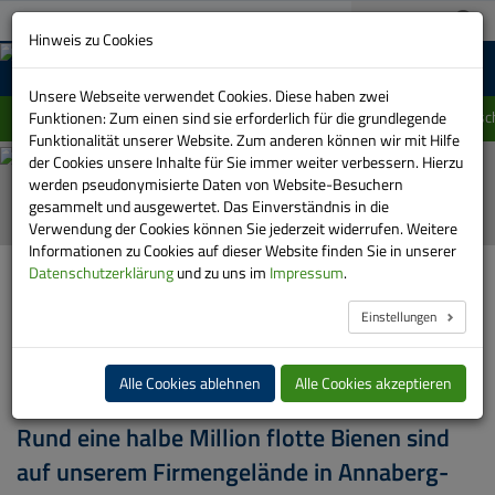
A+
03733 151-0
A-
Suche:
Hinweis zu Cookies
MENU
Unsere Webseite verwendet Cookies. Diese haben zwei
Einschränkung im Linienverlauf der Linie 415 zwisc
Funktionen: Zum einen sind sie erforderlich für die grundlegende
Funktionalität unserer Website. Zum anderen können wir mit Hilfe
der Cookies unsere Inhalte für Sie immer weiter verbessern. Hierzu
Automatische
werden pseudonymisierte Daten von Website-Besuchern
Bilder-
gesammelt und ausgewertet. Das Einverständnis in die
Show
Verwendung der Cookies können Sie jederzeit widerrufen. Weitere
stoppen
Informationen zu Cookies auf dieser Website finden Sie in unserer
HOME
DIE RVE
RVE BIENEN
Datenschutzerklärung
und zu uns im
Impressum
.
Einstellungen
Wir freuen uns über unsere
Flottenerweiterung!
Alle Cookies ablehnen
Alle Cookies akzeptieren
Rund eine halbe Million flotte Bienen sind
auf unserem Firmengelände in Annaberg-