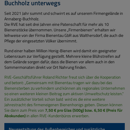
Buchholz unterwegs
Seit 2021 Jahr summt und schwirrt es auf unserem Firmengelände in
Annaberg-Buchholz.
Die RVE hat seit drei Jahren eine Patenschaft für mehr als 10
Bienenstöcke übernommen. Unsere „Firmenbienen“ erhalten wir
leihweise von der Firma Bienentau GbR aus Walthersdorf, die auch die
Pflege der eingesetzten Völker übernimmt.
Rund einer halben Million Honig-Bienen wird damit ein geeigneter
Lebensraum zur Verfügung gestellt. Mehrere kleine Blühstreifen auf
dem Gelände sorgen dafür, dass die Bienen vor allem auch in den
Sommermonaten direkt vor Ort Nahrung finden.
RVE-Geschäftsführer Roland Richter freut sich über die Kooperation
und betont: „Gemeinsam mit Bienentau tragen wir dazu bei das
Bienensterben zu verhindern und können als regionales Unternehmen
so einen weiteren kleinen Beitrag zum aktiven Umweltschutz leisten.“
Ein zusätzlicher Vorteil: schon bald wird es die eine weitere
Jahrestracht des firmeneigenen Bienenhonigs geben. Diesen können
Sie dann zum Preis von
7,50 € pro Glas (500g) bzw. 6,50 € (Preis für
Abokunden)
in allen RVE-Kundenbüros erwerben.
Neugestaltung des Außenbereiches und zusätzliche