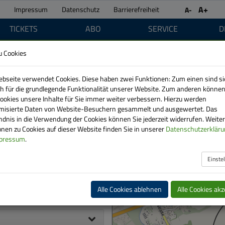
A+
Impressum
Datenschutz
Barrierefreiheit
A-
TICKETS
ABO
SERVICE
D
Einschränkung im Linienverlauf der Lin
u Cookies
bseite verwendet Cookies. Diese haben zwei Funktionen: Zum einen sind si
ich für die grundlegende Funktionalität unserer Website. Zum anderen können
Cookies unsere Inhalte für Sie immer weiter verbessern. Hierzu werden
isierte Daten von Website-Besuchern gesammelt und ausgewertet. Das
ndnis in die Verwendung der Cookies können Sie jederzeit widerrufen. Weite
nen zu Cookies auf dieser Website finden Sie in unserer
Datenschutzerkläru
pressum
.
Einste
Alle Cookies ablehnen
Alle Cookies akz