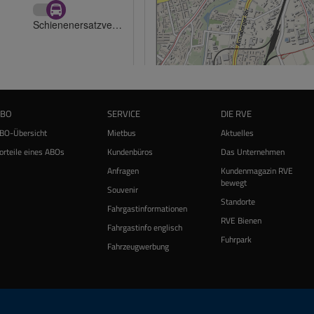
ABO
SERVICE
DIE RVE
BO-Übersicht
Mietbus
Aktuelles
orteile eines ABOs
Kundenbüros
Das Unternehmen
Anfragen
Kundenmagazin RVE
bewegt
Souvenir
Standorte
Fahrgastinformationen
RVE Bienen
Fahrgastinfo englisch
Fuhrpark
Fahrzeugwerbung