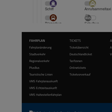
FAHRPLAN
TICKETS
Fahrplanänderung
Ticketübersicht
A
Stadtverkehr
Deutschlandticket
V
Regionalverkehr
Tarifzonen
PlusBus
Onlinetickets
Touristische Linien
Ticketvorverkauf
VMS Fahrplanauskunft
VMS Echtzeitauskunft
VMS Haltestellenfahrplan