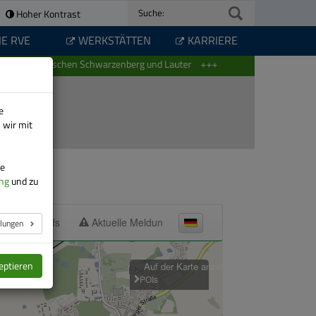
Hoher Kontrast
Suche:
IE RVE
WERKSTÄTTEN
KARRIERE
ie 415 zwischen Schwarzenberg und Lauter
e
 wir mit
re
ng
und zu
llungen
eptieren