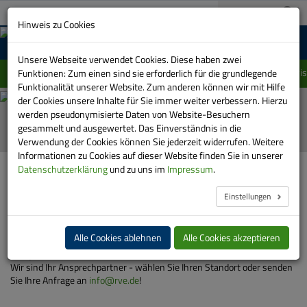
A+
03733 151-0
A-
Suche:
Hinweis zu Cookies
MENU
Unsere Webseite verwendet Cookies. Diese haben zwei
Einschränkung im Linienverlauf der Linie 415 zwi
Funktionen: Zum einen sind sie erforderlich für die grundlegende
Funktionalität unserer Website. Zum anderen können wir mit Hilfe
Sie haben eine Frage?
der Cookies unsere Inhalte für Sie immer weiter verbessern. Hierzu
Automatische
werden pseudonymisierte Daten von Website-Besuchern
Bilder-
gesammelt und ausgewertet. Das Einverständnis in die
Show
Verwendung der Cookies können Sie jederzeit widerrufen. Weitere
stoppen
Informationen zu Cookies auf dieser Website finden Sie in unserer
HOME
SERVICE
KUNDENBÜROS
Datenschutzerklärung
und zu uns im
Impressum
.
Einstellungen
RVE - Kundenbüros
Alle Cookies ablehnen
Alle Cookies akzeptieren
In unseren Kundenbüros erhalten Sie Informationen und Tickets für
den gesamten Verkehrsverbund Mittelsachsen.
Wir sind Ihr Ansprechpartner - wählen Sie Ihren Standort oder senden
Sie Ihre Anfrage an
info@rve.de
!