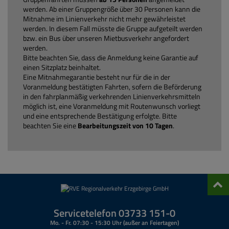
Fahrscheinverkauf für Flixbus
bitten um Entschuldigung.
werden. Ab einer Gruppengröße über 30 Personen kann die
geschlossen
Do
08:00 Uhr bis 14:00 Uhr
Mitnahme im Linienverkehr nicht mehr gewährleistet
Fahrscheinverkauf für den gesamten VMS Verbundraum
werden. In diesem Fall müsste die Gruppe aufgeteilt werden
bargeldlose Bezahlung
Unser Angebot für Sie:
Fr
08:00 Uhr bis 14:00 Uhr
bzw. ein Bus über unseren Mietbusverkehr angefordert
Fahrplanauskunft
werden.
Achtung: Der Zugang zum Kundenbüro ist nicht barrierefrei. Wir
Beratung und Entgegennahme von Abo-Anträgen
Bitte beachten Sie, dass die Anmeldung keine Garantie auf
bitten um Entschuldigung.
Fundsachen
einen Sitzplatz beinhaltet.
Unser Angebot für Sie:
Eine Mitnahmegarantie besteht nur für die in der
Fahrscheinverkauf für den gesamten VMS Verbundraum
♿︎ barrierefreier Zugang
Voranmeldung bestätigten Fahrten, sofern die Beförderung
bargeldlose Bezahlung
in den fahrplanmäßig verkehrenden Linienverkehrsmitteln
Fahrplanauskunft
Fahrplanauskunft
möglich ist, eine Voranmeldung mit Routenwunsch vorliegt
Beratung und Entgegennahme von Abo-Anträgen
Fahrscheinverkauf für den gesamten VMS Verbundraum
und eine entsprechende Bestätigung erfolgte. Bitte
Fundsachen
Beratung und Entgegennahme von Abo-Anträgen
beachten Sie eine
Bearbeitungszeit von 10 Tagen
.
Fahrscheinverkauf für Flixbus
Fahrscheinverkauf für Flixbus
Buchung von Tages- und Mehrtagesfahrten für
ReiseGenuss
Buchung von Reiseversicherungen der ERV
Fundsachen
Nach
oben
Servicetelefon 03733 151-0
Mo. - Fr. 07:30 - 15:30 Uhr (außer an Feiertagen)