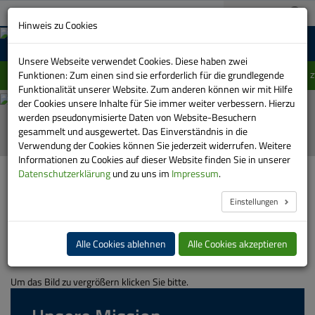
A+
03733 151-0
A-
Suche:
Hinweis zu Cookies
MENU
Unsere Webseite verwendet Cookies. Diese haben zwei
Einschränkung im Linienverlauf der Linie 415 
Funktionen: Zum einen sind sie erforderlich für die grundlegende
Funktionalität unserer Website. Zum anderen können wir mit Hilfe
Unsere Mission
der Cookies unsere Inhalte für Sie immer weiter verbessern. Hierzu
Automatische
werden pseudonymisierte Daten von Website-Besuchern
Bilder-
gesammelt und ausgewertet. Das Einverständnis in die
Show
Verwendung der Cookies können Sie jederzeit widerrufen. Weitere
stoppen
Informationen zu Cookies auf dieser Website finden Sie in unserer
HOME
DIE RVE
DAS UNTERNEHMEN
LEITBILD
Datenschutzerklärung
und zu uns im
Impressum
.
Einstellungen
Das Unternehmensleitbild der RVE
Alle Cookies ablehnen
Alle Cookies akzeptieren
Um das Bild zu vergrößern klicken Sie bitte.