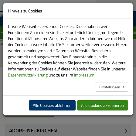
A+
03733 151-0
A-
Suche:
Hinweis zu Cookies
MENU
Unsere Webseite verwendet Cookies. Diese haben zwei
nschränkung im Linienverlauf der Linie 415 zwischen Schwarzenberg und La
Funktionen: Zum einen sind sie erforderlich für die grundlegende
Funktionalität unserer Website. Zum anderen können wir mit Hilfe
der Cookies unsere Inhalte für Sie immer weiter verbessern. Hierzu
Automatische
werden pseudonymisierte Daten von Website-Besuchern
Bilder-
gesammelt und ausgewertet. Das Einverständnis in die
Show
Verwendung der Cookies können Sie jederzeit widerrufen. Weitere
stoppen
Informationen zu Cookies auf dieser Website finden Sie in unserer
HOME
FAHRPLAN
FAHRPLANÄNDERUNG
Datenschutzerklärung
und zu uns im
Impressum
.
Einstellungen
Fahrplanänderungen im ÖPNV
Alle Cookies ablehnen
Alle Cookies akzeptieren
ADORF-NEUKIRCHEN